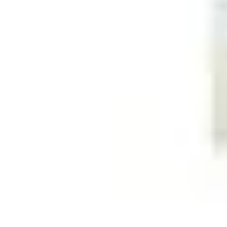
Consejos Salud
Salud Mental
Estilo de Vida
Nutrición
Inmunidad
Salud Inmunológica
Consejos Salud