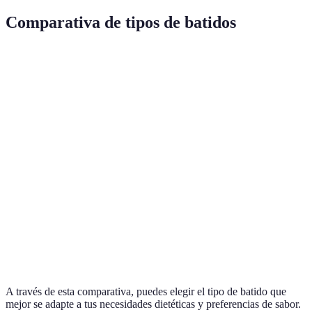
Comparativa de tipos de batidos
Tipo de Batido
Contenido Calórico
Beneficios Principales
Batido de
200-400 kcal
Alto en Vitaminas
Frutas
Rico en Minerales y
Batido Verde
150-300 kcal
Fibra
Batido de
300-500 kcal
Aumenta la Saciedad
Proteínas
Limpieza y
Batido Detox
100-200 kcal
Desintoxicación
A través de esta comparativa, puedes elegir el tipo de batido que
mejor se adapte a tus necesidades dietéticas y preferencias de sabor.