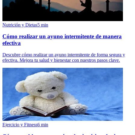
Nutrición y Dietas
5
min
Cómo realizar un ayuno intermitente de manera
efectiva
Descubre cómo realizar un ayuno intermitente de forma segura y
efectiva. Mejora tu salud y bienestar con nuestros pasos clave.
Ejercicio y Fitness
6
min