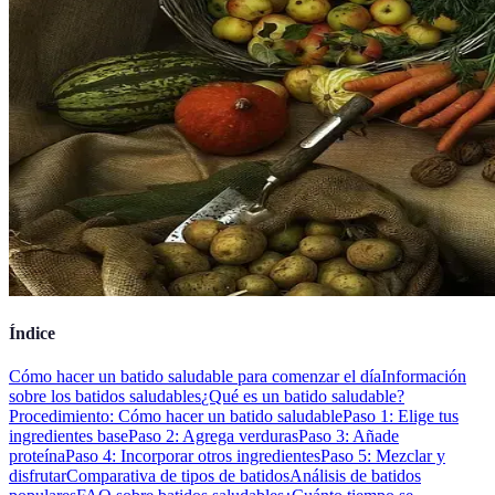
Índice
Cómo hacer un batido saludable para comenzar el día
Información
sobre los batidos saludables
¿Qué es un batido saludable?
Procedimiento: Cómo hacer un batido saludable
Paso 1: Elige tus
ingredientes base
Paso 2: Agrega verduras
Paso 3: Añade
proteína
Paso 4: Incorporar otros ingredientes
Paso 5: Mezclar y
disfrutar
Comparativa de tipos de batidos
Análisis de batidos