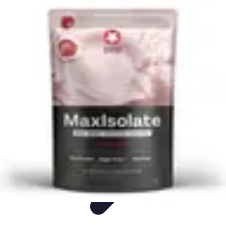
Consejos Salud
Salud Mental
Estilo de Vida
Nutrición
Inmunidad
Salud Inmunológica
Consejos Salud