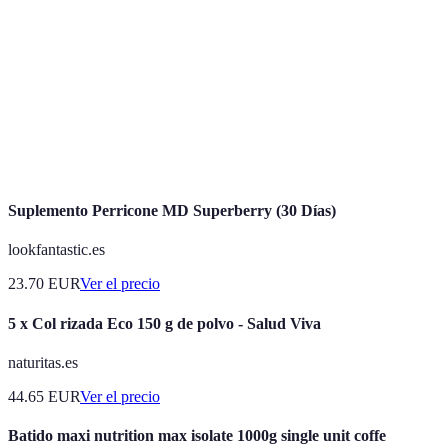
Verdes
detoxificación.
Proteína
Proteína derivada del suero de leche, popular
Whey
entre deportistas.
Aditivos
Ingredientes naturales añadidos a los batidos
Naturales
como miel o cacao.
Suplemento Perricone MD Superberry (30 Días)
lookfantastic.es
23.70
EUR
Ver el precio
5 x Col rizada Eco 150 g de polvo - Salud Viva
naturitas.es
44.65
EUR
Ver el precio
Batido maxi nutrition max isolate 1000g single unit coffe