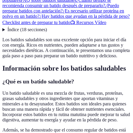
populares
FAQ sobre batidos saludables
¿Cuánto tiempo se
recomienda consumir un batido después de prepararlo?
¿Puedo
preparar batidos con antelación?
¿Es necesario utilizar proteína en
polvo en un batido?
¿Hay batidos que ayudan en la pérdida de peso?
Checklist antes de preparar tu batido
📺 Recursos Vídeo
Índice
(
18
secciones
)
Los batidos saludables son una excelente opción para iniciar el día
con energía. Ricos en nutrientes, pueden adaptarse a tus gustos y
necesidades dietéticas. A continuación, te presentamos una completa
guía paso a paso para preparar un batido nutritivo y delicioso.
Información sobre los batidos saludables
¿Qué es un batido saludable?
Un batido saludable es una mezcla de frutas, verduras, proteínas,
grasas saludables y otros ingredientes que aportan vitaminas y
minerales a tu desayunador. Estos batidos son ideales para quienes
buscan una manera rápida y fácil de obtener nutrientes esenciales.
Incorporar estos batidos en tu rutina matutina puede mejorar tu salud
digestiva, aumentar tu energía y ayudar en la pérdida de peso.
Además, se ha demostrado que el consumo regular de batidos está