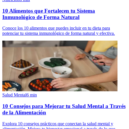
10 Alimentos que Fortalecen tu Sistema
Inmunológico de Forma Natural
Conoce los 10 alimentos que puedes incluir en tu dieta para
potenciar tu sistema inmunológico de forma natural y efectiva.
Salud Mental
6
min
10 Consejos para Mejorar tu Salud Mental a Través
de la Alimentación
Explora 10 consejos prácticos que conectan la salud mental y
alimentación. Mejora tu bienestar emocional a través de lo que