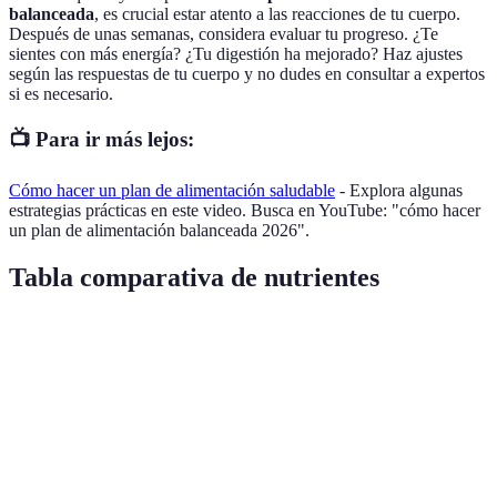
balanceada
, es crucial estar atento a las reacciones de tu cuerpo.
Después de unas semanas, considera evaluar tu progreso. ¿Te
sientes con más energía? ¿Tu digestión ha mejorado? Haz ajustes
según las respuestas de tu cuerpo y no dudes en consultar a expertos
si es necesario.
📺 Para ir más lejos:
Cómo hacer un plan de alimentación saludable
- Explora algunas
estrategias prácticas en este video. Busca en YouTube: "cómo hacer
un plan de alimentación balanceada 2026".
Tabla comparativa de nutrientes
Nutriente
Fuentes principales
Cantidad recomendada
Pan integral, arroz,
Carbohidratos
45-65% de kcal/día
frutas
Carnes magras,
Proteínas
10-35% de kcal/día
legumbres, lácteos