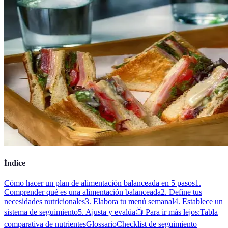
Índice
Cómo hacer un plan de alimentación balanceada en 5 pasos
1.
Comprender qué es una alimentación balanceada
2. Define tus
necesidades nutricionales
3. Elabora tu menú semanal
4. Establece un
sistema de seguimiento
5. Ajusta y evalúa
📺 Para ir más lejos:
Tabla
comparativa de nutrientes
Glossario
Checklist de seguimiento