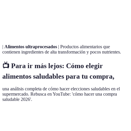
nutricional
nutricional de un producto.
Granos
Granos que no han sido procesados y que retienen
enteros
su fibra y nutrientes.
|
Alimentos ultraprocesados
| Productos alimentarios que
contienen ingredientes de alta transformación y pocos nutrientes.
📺 Para ir más lejos: Cómo elegir
alimentos saludables para tu compra,
una análisis completa de cómo hacer elecciones saludables en el
supermercado. Rebusca en YouTube: 'cómo hacer una compra
saludable 2026'.
Grupo de alimentos
Selección local
Selección de temporada
Manzanas,