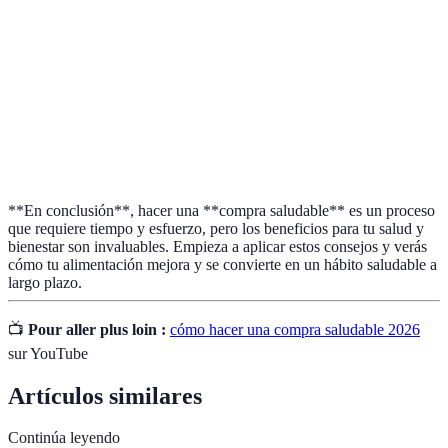
Frutas
Fresas, arándanos
peras
Verduras
Espinacas
Tomates, pimientos
Proteínas
Pollo, huevos
Mero, atún
Granos
Arroz integral
Quinoa, mijo
**En conclusión**, hacer una **compra saludable** es un proceso
que requiere tiempo y esfuerzo, pero los beneficios para tu salud y
bienestar son invaluables. Empieza a aplicar estos consejos y verás
cómo tu alimentación mejora y se convierte en un hábito saludable a
largo plazo.
📺
Pour aller plus loin :
cómo hacer una compra saludable 2026
sur YouTube
Artículos similares
Continúa leyendo