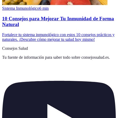
Sistema Inmunológico
6
min
10 Consejos para Mejorar Tu Inmunidad de Forma
Natural
Fortalece tu sistema inmunológico con estos 10 consejos prácticos y
naturales. ¡Descubre cómo mejorar tu salud hoy mismo!
Consejos Salud
Tu fuente de información para saber todo sobre
consejossalud.es
.