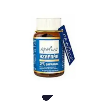
Consejos Salud
Salud Mental
Estilo de Vida
Nutrición
Inmunidad
Salud Inmunológica
Consejos Salud