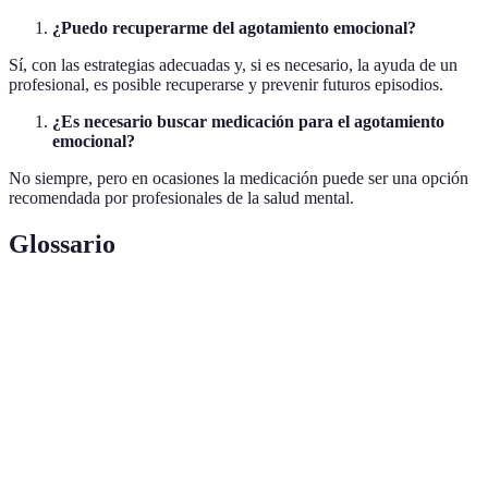
¿Puedo recuperarme del agotamiento emocional?
Sí, con las estrategias adecuadas y, si es necesario, la ayuda de un
profesional, es posible recuperarse y prevenir futuros episodios.
¿Es necesario buscar medicación para el agotamiento
emocional?
No siempre, pero en ocasiones la medicación puede ser una opción
recomendada por profesionales de la salud mental.
Glossario
Terme
Définition
Agotamiento
Estado de fatiga mental y emocional causado
emocional
por estrés prolongado.
Capacidad para recuperarse de situaciones
Resiliencia
difíciles.