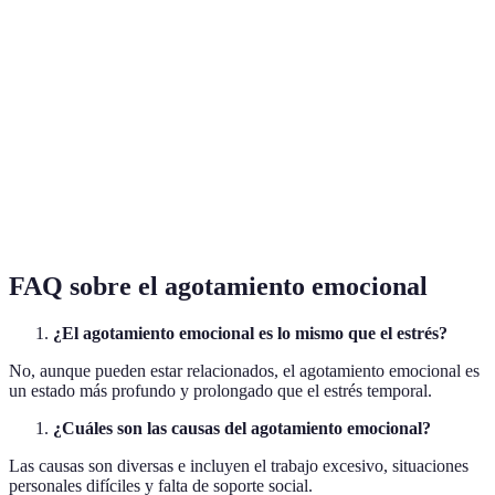
Establecer
Aceptas tareas que no
Te proteges al decir no
límites
puedes manejar
Actividades
Fomentas apoyo y
Te aíslas y te sientes
sociales
conexión
solo
Cuidado
Mantienes tu energía y
Descuidar la salud física
físico
salud
afecta tu ánimo
FAQ sobre el agotamiento emocional
¿El agotamiento emocional es lo mismo que el estrés?
No, aunque pueden estar relacionados, el agotamiento emocional es
un estado más profundo y prolongado que el estrés temporal.
¿Cuáles son las causas del agotamiento emocional?
Las causas son diversas e incluyen el trabajo excesivo, situaciones
personales difíciles y falta de soporte social.