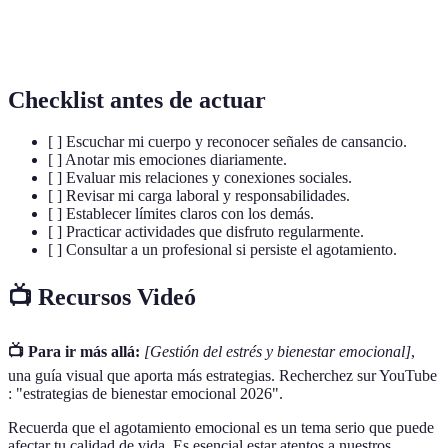
Prácticas destinadas a cuidar de la salud y el
Autocuidado
bienestar personal.
Checklist antes de actuar
[ ] Escuchar mi cuerpo y reconocer señales de cansancio.
[ ] Anotar mis emociones diariamente.
[ ] Evaluar mis relaciones y conexiones sociales.
[ ] Revisar mi carga laboral y responsabilidades.
[ ] Establecer límites claros con los demás.
[ ] Practicar actividades que disfruto regularmente.
[ ] Consultar a un profesional si persiste el agotamiento.
📺 Recursos Videó
📺 Para ir más allá:
[Gestión del estrés y bienestar emocional]
,
una guía visual que aporta más estrategias. Recherchez sur YouTube
: "estrategias de bienestar emocional 2026".
Recuerda que el agotamiento emocional es un tema serio que puede
afectar tu calidad de vida. Es esencial estar atentos a nuestros