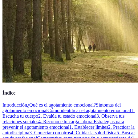
Índice
Introducción
¿Qué es el agotamiento emocional?
Síntomas del
agotamiento emocional
Cómo identificar el agotamiento emocional
1.
Escucha tu cuerpo
2. Evalúa tu estado emocional
3. Observa tus
relaciones sociales
4. Reconoce tu carga laboral
Estrategias para
prevenir el agotamiento emocional
1. Establecer límites
2. Practicar la
autodisciplina
3. Conectar con otros
4. Cuidar la salud física
5. Buscar