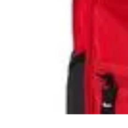
Consejos Salud
Salud Mental
Estilo de Vida
Nutrición
Inmunidad
Salud Inmunológica
Consejos Salud