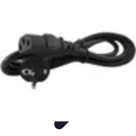
Consejos Salud
Salud Mental
Estilo de Vida
Nutrición
Inmunidad
Salud Inmunológica
Consejos Salud