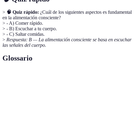
>
🧠 Quiz rápido:
¿Cuál de los siguientes aspectos es fundamental
en la alimentación consciente?
> - A) Comer rápido.
> - B) Escuchar a tu cuerpo.
> - C) Saltar comidas.
>
Respuesta: B — La alimentación consciente se basa en escuchar
las señales del cuerpo.
Glossario
Terme
Définition
Técnica que consiste en prestar atención plena al
Alimentación
momento de comer, disfrutando de los alimentos
consciente
y reconociendo señales de hambre.
Método que involucra concentrarse en el
Atención
momento presente, útil también en la
plena
alimentación.