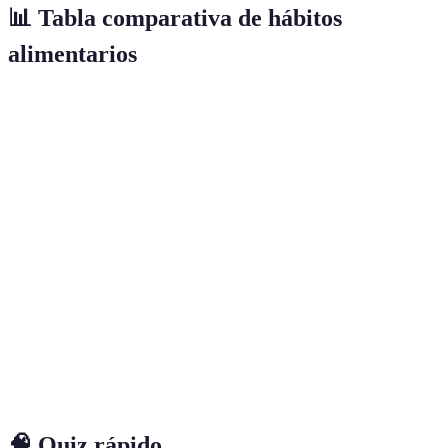
📊 Tabla comparativa de hábitos
alimentarios
Criterio
Comer sin atención
Alimentación consciente
Atención
Muy baja
Alta
Sensaciones
Ignoradas
Valorizadas
Emociones
Ignoradas
Reconocidas
Tiempo
Rápido
Lento
🧠 Quiz rápido