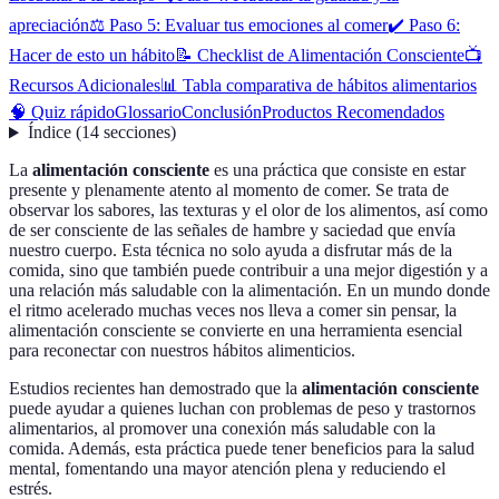
apreciación
⚖️ Paso 5: Evaluar tus emociones al comer
✔️ Paso 6:
Hacer de esto un hábito
📝 Checklist de Alimentación Consciente
📺
Recursos Adicionales
📊 Tabla comparativa de hábitos alimentarios
🧠 Quiz rápido
Glossario
Conclusión
Productos Recomendados
Índice
(
14
secciones
)
La
alimentación consciente
es una práctica que consiste en estar
presente y plenamente atento al momento de comer. Se trata de
observar los sabores, las texturas y el olor de los alimentos, así como
de ser consciente de las señales de hambre y saciedad que envía
nuestro cuerpo. Esta técnica no solo ayuda a disfrutar más de la
comida, sino que también puede contribuir a una mejor digestión y a
una relación más saludable con la alimentación. En un mundo donde
el ritmo acelerado muchas veces nos lleva a comer sin pensar, la
alimentación consciente se convierte en una herramienta esencial
para reconectar con nuestros hábitos alimenticios.
Estudios recientes han demostrado que la
alimentación consciente
puede ayudar a quienes luchan con problemas de peso y trastornos
alimentarios, al promover una conexión más saludable con la
comida. Además, esta práctica puede tener beneficios para la salud
mental, fomentando una mayor atención plena y reduciendo el
estrés.