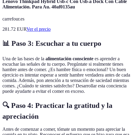
Lenovo Thinkpad Hybrid Usb-c Con Usb-a Dock Con Cable
Alimentación. Para Au. 40af0135au
carrefour.es
281.72
EUR
Ver el precio
📊 Paso 3: Escuchar a tu cuerpo
Una de las bases de la
alimentación consciente
es aprender a
escuchar las señales de tu cuerpo. Pregúntate si realmente tienes
hambre antes de comer. ¿Es hambre física o emocional? Un buen
ejercicio es intentar esperar a sentir hambre verdadera antes de cada
comida. Además, pon atención a tu sensación de saciedad mientras
comes. ¿Cuándo te sientes satisfecho? Desarrollar esta conciencia
puede ayudarte a evitar el comer en exceso.
🔍 Paso 4: Practicar la gratitud y la
apreciación
Antes de comenzar a comer, tómate un momento para apreciar la
comida en tu plato. Reconocer el esfuerzo que se hizo para que esa