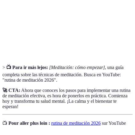
Meditación de
Práctica que consiste en prestar atención al
Atención Plena
momento presente.
Mantra
Palabra o frase repetida en meditación.
Espacio de
Lugar designado para realizar la
Meditación
meditación.
>
📺 Para ir más lejos:
[Meditación: cómo empezar]
, una guía
completa sobre las técnicas de meditación. Busca en YouTube:
"rutina de meditación 2026".
🚀 CTA:
Ahora que conoces los pasos para implementar una rutina
de meditación efectiva, es hora de ponerlos en práctica. Comienza
hoy y transforma tu salud mental. ¡La calma y el bienestar te
esperan!
📺
Pour aller plus loin :
rutina de meditación 2026
sur YouTube