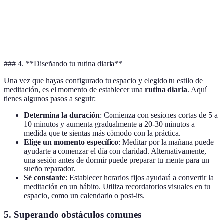
Resultados
Puede ser
Repetición
Meditación
rápidos en
costosa
de mantras
Transcendental
reducción del
tomar
específicos.
estrés.
clases.
### 4. **Diseñando tu rutina diaria**
Una vez que hayas configurado tu espacio y elegido tu estilo de
meditación, es el momento de establecer una
rutina diaria
. Aquí
tienes algunos pasos a seguir:
Determina la duración
: Comienza con sesiones cortas de 5 a
10 minutos y aumenta gradualmente a 20-30 minutos a
medida que te sientas más cómodo con la práctica.
Elige un momento específico
: Meditar por la mañana puede
ayudarte a comenzar el día con claridad. Alternativamente,
una sesión antes de dormir puede preparar tu mente para un
sueño reparador.
Sé constante
: Establecer horarios fijos ayudará a convertir la
meditación en un hábito. Utiliza recordatorios visuales en tu
espacio, como un calendario o post-its.
5.
Superando obstáculos comunes