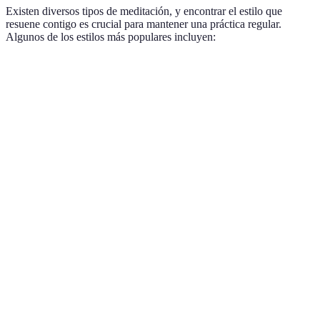
Existen diversos tipos de meditación, y encontrar el estilo que
resuene contigo es crucial para mantener una práctica regular.
Algunos de los estilos más populares incluyen:
Estilo de Meditación
Descripción
Pros
Contras
Enfocarse
en el
Mejora la
momento
Requiere
Meditación de
concentración
presente y
tiempo p
Atención Plena
y la
en las
dominar.
conciencia.
sensaciones
del cuerpo.
Puede
Seguimiento
necesitar
de la voz de
Ideal para
Meditación Guiada
dispositi
un
principiantes.
o
instructor.
aplicacio