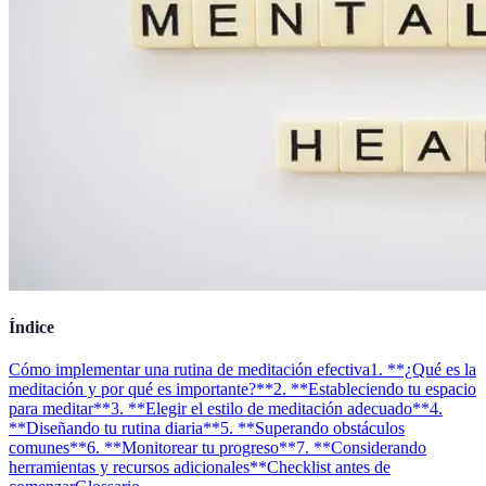
Índice
Cómo implementar una rutina de meditación efectiva
1. **¿Qué es la
meditación y por qué es importante?**
2. **Estableciendo tu espacio
para meditar**
3. **Elegir el estilo de meditación adecuado**
4.
**Diseñando tu rutina diaria**
5. **Superando obstáculos
comunes**
6. **Monitorear tu progreso**
7. **Considerando
herramientas y recursos adicionales**
Checklist antes de