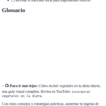
[ ] Revisar el mercado local para ingredientes frescos.
Glossario
Terme
Définition
Antioxidantes
Sustancias que ayudan a prevenir el daño celular.
Nutriente que favorece la digestión y tránsito
Fibra
intestinal.
Nutrientes necesarios para el correcto
Vitaminas
funcionamiento del organismo.
>
📺 Para ir más lejos:
Cómo incluir vegetales en tu dieta diaria
,
una guía visual completa. Revisa en YouTube:
incorporar
.
vegetales en la dieta
Con estos consejos y estrategias prácticas, aumentar tu ingesta de