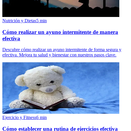
Nutrición y Dietas
5
min
Cómo realizar un ayuno intermitente de manera
efectiva
Descubre cómo realizar un ayuno intermitente de forma segura y
efectiva. Mejora tu salud y bienestar con nuestros pasos clave.
Ejercicio y Fitness
6
min
Cómo establecer una rutina de ejercicios efectiva