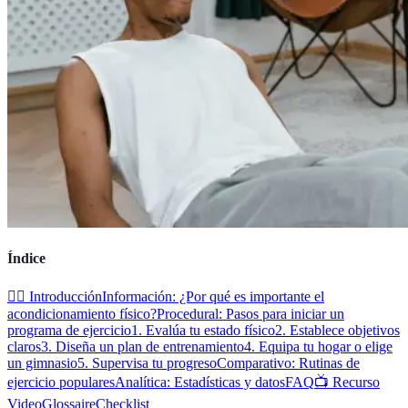
Índice
🏋️‍♂️ Introducción
Información: ¿Por qué es importante el
acondicionamiento físico?
Procedural: Pasos para iniciar un
programa de ejercicio
1. Evalúa tu estado físico
2. Establece objetivos
claros
3. Diseña un plan de entrenamiento
4. Equipa tu hogar o elige
un gimnasio
5. Supervisa tu progreso
Comparativo: Rutinas de
ejercicio populares
Analítica: Estadísticas y datos
FAQ
📺 Recurso
Video
Glossaire
Checklist