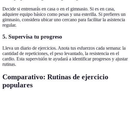
Decide si entrenarás en casa o en el gimnasio. Si es en casa,
adquiere equipo básico como pesas y una esterilla. Si prefieres un
gimnasio, considera ubicar uno cercano para facilitar la asistencia
regular.
5. Supervisa tu progreso
Lleva un diario de ejercicios. Anota tus esfuerzos cada semana: la
cantidad de repeticiones, el peso levantado, la resistencia en el
cardio. Esta supervisión te ayudará a identificar progresos y ajustar
rutinas.
Comparativo: Rutinas de ejercicio
populares
Característica
Cardio
Fuerza
Flexibilidad
Calorías quemadas
Altas
Medias
Bajas
Requiere equipamiento
No
Sí
No