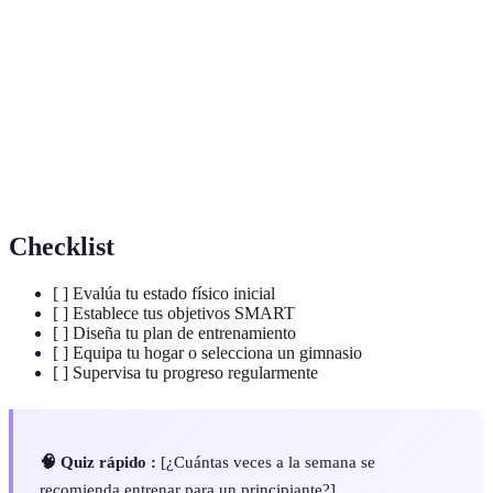
Cardio
Ejercicios que aumentan la frecuencia cardíaca.
Metas
Objetivos específicos, medibles, alcanzables,
SMART
relevantes y con temporalidad.
Capacidad de los músculos y articulaciones de
Flexibilidad
moverse a través de su rango completo de
movimiento.
Checklist
[ ] Evalúa tu estado físico inicial
[ ] Establece tus objetivos SMART
[ ] Diseña tu plan de entrenamiento
[ ] Equipa tu hogar o selecciona un gimnasio
[ ] Supervisa tu progreso regularmente
🧠 Quiz rápido :
[¿Cuántas veces a la semana se
recomienda entrenar para un principiante?]