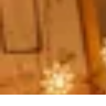
Consejos Salud
Salud Mental
Estilo de Vida
Nutrición
Inmunidad
Salud Inmunológica
Consejos Salud