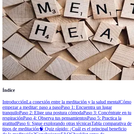
Índice
Introducción
La conexión entre la meditación y la salud mental
Cómo
empezar a meditar: paso a paso
Paso 1: Encuentra un lugar
tranquilo
Paso 2: Elige una postura cómoda
Paso 3: Concéntrate en tu
respiración
Paso 4: Observa tus pensamientos
Paso 5: Practica la
gratitud
Paso 6: Sigue explorando otras técnicas
Tabla comparativa de
tipos de meditación
🧠 Quiz rápido: ¿Cuál es el principal beneficio