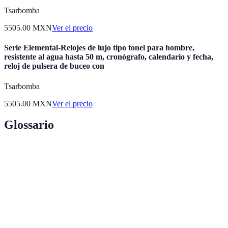
Tsarbomba
5505.00
MXN
Ver el precio
Serie Elemental-Relojes de lujo tipo tonel para hombre,
resistente al agua hasta 50 m, cronógrafo, calendario y fecha,
reloj de pulsera de buceo con
Tsarbomba
5505.00
MXN
Ver el precio
Glossario
Terme
Définition
Práctica de enfocar la mente para mejorar la salud
Meditación
mental y la atención.
Técnica que implica mantener la atención en el
Mindfulness
momento presente sin juicio.