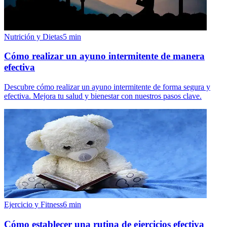
Nutrición y Dietas
5
min
Cómo realizar un ayuno intermitente de manera
efectiva
Descubre cómo realizar un ayuno intermitente de forma segura y
efectiva. Mejora tu salud y bienestar con nuestros pasos clave.
Ejercicio y Fitness
6
min
Cómo establecer una rutina de ejercicios efectiva