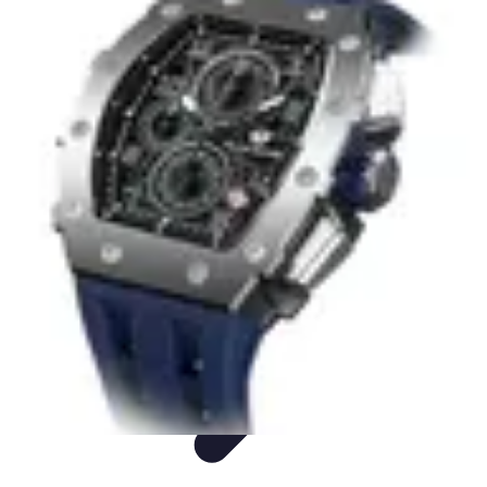
Consejos Salud
Salud Mental
Estilo de Vida
Nutrición
Inmunidad
Salud Inmunológica
Consejos Salud