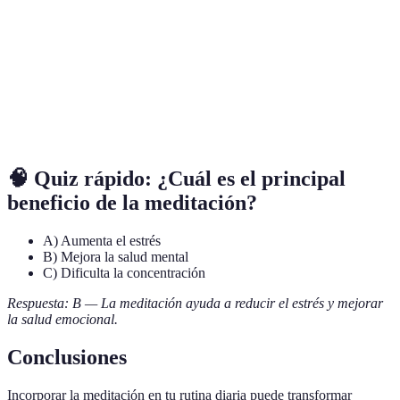
Relajación
Todos los
Meditación guiada
10-30 min
profunda
niveles
Estudiantes
Mejora del
Meditación enfocada
o
5-15 minu
enfoque
trabajadores
🧠 Quiz rápido: ¿Cuál es el principal
beneficio de la meditación?
A) Aumenta el estrés
B) Mejora la salud mental
C) Dificulta la concentración
Respuesta: B — La meditación ayuda a reducir el estrés y mejorar
la salud emocional.
Conclusiones
Incorporar la meditación en tu rutina diaria puede transformar