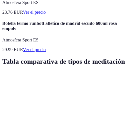
Atmosfera Sport ES
23.76
EUR
Ver el precio
Botella termo runbott atletico de madrid escudo 600ml rosa
empolv
Atmosfera Sport ES
29.99
EUR
Ver el precio
Tabla comparativa de tipos de meditación
Tipo de Meditación
Beneficios
Ideal para
Duración
Meditación
Reducción
Personas con
10-20 min
Mindfulness
del estrés
ansiedad
Aumento de
Meditación Zen
la
Principiantes
15-30 min
concentración