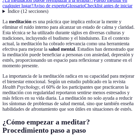
¿La meditación puede reemplazar a la terapia?
¿Puedo meditar en
cualquier lugar?
Aviso de experto
Glossario
Checklist antes de iniciar
Índice
(
12
secciones
)
La
meditación
es una práctica que implica enfocar la mente y
eliminar el ruido interno para alcanzar un estado de calma y claridad.
Esta técnica se ha utilizado durante siglos en diversas culturas y
tradiciones, incluyendo el budismo y el hinduismo. En el contexto
actual, la meditación ha cobrado relevancia como una herramienta
efectiva para mejorar la
salud mental
. Estudios han demostrado que
la meditación puede beneficiar a personas con ansiedad, depresión y
estrés, proporcionando un espacio para reflexionar y centrarse en el
momento presente.
La importancia de la meditación radica en su capacidad para mejorar
el bienestar emocional. Según un estudio publicado en la revista
Health Psychology
, el 60% de los participantes que practicaron la
meditación con regularidad reportaron sentirse menos estresados y
más felices en su vida diaria. La meditación no solo ayuda a reducir
los síntomas de problemas de salud mental, sino que también enseña
habilidades de afrontamiento que son útiles en situaciones de estrés.
¿Cómo empezar a meditar?
Procedimiento paso a paso