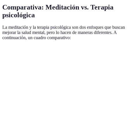
Comparativa: Meditación vs. Terapia
psicológica
La meditación y la terapia psicológica son dos enfoques que buscan
mejorar la salud mental, pero lo hacen de maneras diferentes. A
continuación, un cuadro comparativo:
Criterio
Meditación
Terapia psicológica
Veredict
Generalmente
Puede ser alto
Meditac
Costo
bajo (clases o
(sesiones)
accesible
apps)
Se puede
hacer en
Requiere un
Ambas s
Accesibilidad
cualquier
mínimo de espacio
accesible
lugar
Flexible –