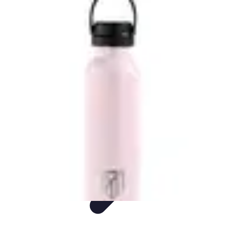
Consejos Salud
Salud Mental
Estilo de Vida
Nutrición
Inmunidad
Salud Inmunológica
Consejos Salud