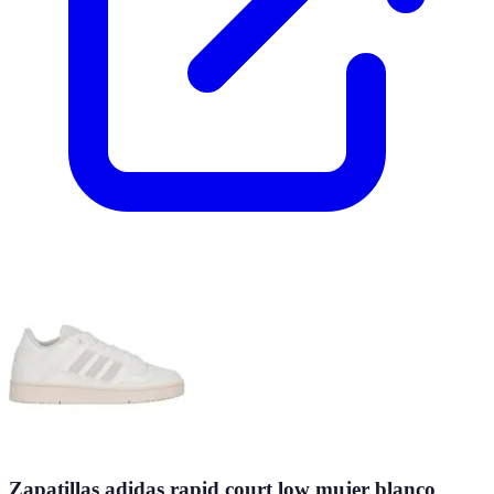
Zapatillas adidas rapid court low mujer blanco