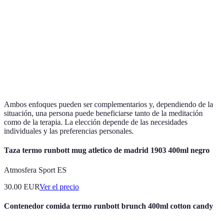
desde
Pueden ser sesiones
Meditac
Duración
minutos a
largas (45-60 min)
flexible
horas
Reducción
Tratamiento de
del estrés,
Complem
Beneficios
trastornos
mayor
en efecti
específicos
concentración
Ambos enfoques pueden ser complementarios y, dependiendo de la
situación, una persona puede beneficiarse tanto de la meditación
como de la terapia. La elección depende de las necesidades
individuales y las preferencias personales.
Taza termo runbott mug atletico de madrid 1903 400ml negro
Atmosfera Sport ES
30.00
EUR
Ver el precio
Contenedor comida termo runbott brunch 400ml cotton candy