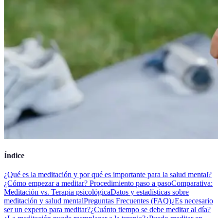
Índice
¿Qué es la meditación y por qué es importante para la salud mental?
¿Cómo empezar a meditar? Procedimiento paso a paso
Comparativa:
Meditación vs. Terapia psicológica
Datos y estadísticas sobre
meditación y salud mental
Preguntas Frecuentes (FAQ)
¿Es necesario
ser un experto para meditar?
¿Cuánto tiempo se debe meditar al día?