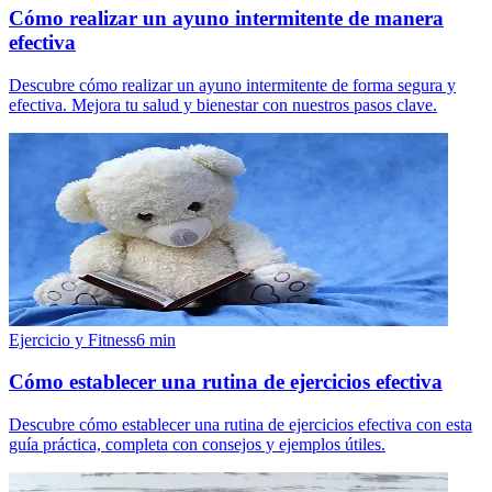
Cómo realizar un ayuno intermitente de manera
efectiva
Descubre cómo realizar un ayuno intermitente de forma segura y
efectiva. Mejora tu salud y bienestar con nuestros pasos clave.
Ejercicio y Fitness
6
min
Cómo establecer una rutina de ejercicios efectiva
Descubre cómo establecer una rutina de ejercicios efectiva con esta
guía práctica, completa con consejos y ejemplos útiles.