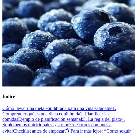
Índice
Cómo llevar una dieta equilibrada para una vida saludable
1.
Comprender qué es una dieta equilibrada
2. Planificar las
comidas
Ejemplo de planificación semanal:
3. La regla del plato
4.
Suplementos nutricionales: ¿sí o no?
5. Errores comunes a
evitar
Checklist antes de empezar
📺 Para ir más lejos: *Cómo seguir