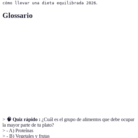
.
cómo llevar una dieta equilibrada 2026
Glossario
Terme
Définition
Dieta
Una mezcla variada de alimentos que aportan
equilibrada
todos los nutrientes necesarios al organismo.
Nutrientes esenciales para la reparación y
Proteínas
construcción de tejidos en el cuerpo.
Principal fuente de energía del cuerpo, que se
Carbohidratos
encuentra en alimentos como pan, pasta y frutas.
>
🧠 Quiz rápido :
¿Cuál es el grupo de alimentos que debe ocupar
la mayor parte de tu plato?
> - A) Proteínas
> - B) Vegetales y frutas