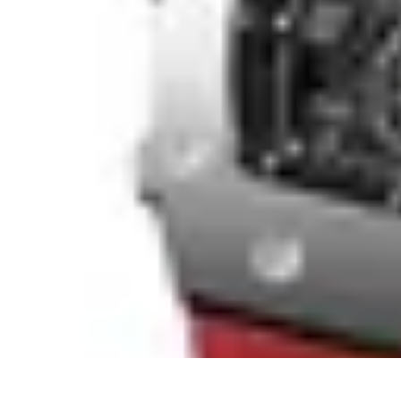
Consejos Salud
Salud Mental
Estilo de Vida
Nutrición
Inmunidad
Salud Inmunológica
Consejos Salud