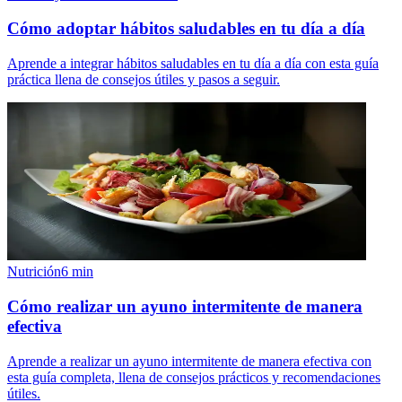
Cómo adoptar hábitos saludables en tu día a día
Aprende a integrar hábitos saludables en tu día a día con esta guía
práctica llena de consejos útiles y pasos a seguir.
Nutrición
6
min
Cómo realizar un ayuno intermitente de manera
efectiva
Aprende a realizar un ayuno intermitente de manera efectiva con
esta guía completa, llena de consejos prácticos y recomendaciones
útiles.