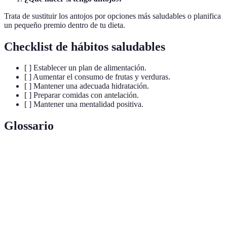
Trata de sustituir los antojos por opciones más saludables o planifica
un pequeño premio dentro de tu dieta.
Checklist de hábitos saludables
[ ] Establecer un plan de alimentación.
[ ] Aumentar el consumo de frutas y verduras.
[ ] Mantener una adecuada hidratación.
[ ] Preparar comidas con antelación.
[ ] Mantener una mentalidad positiva.
Glossario
Terme
Définition
Dieta
Consumo variado de alimentos que proveen todos
equilibrada
los nutrientes necesarios para el cuerpo.
Proceso de mantener el balance de agua en el
Hidratación
cuerpo, necesario para un funcionamiento