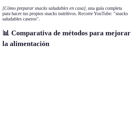
[Cómo preparar snacks saludables en casa]
, una guía completa
para hacer tus propios snacks nutritivos. Recorre YouTube: "snacks
saludables caseros".
📊 Comparativa de métodos para mejorar
la alimentación
Método
Ventajas
Desventajas
Recomendado Par
Ahorra
Requiere
Preparación
tiempo,
tiempo de
Personas ocupadas
de comida
evita comida
preparación
rápida
Puede
Consumo
Mejora la
requerir
de frutas y
salud, alta
Todos
comprar
verduras
en nutrientes
regularmente