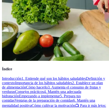
Índice
Introducción
1. Entiende qué son los hábitos saludables
Definición y
contexto
Importancia de los hábitos saludables
2. Establece un plan
de alimentación
Cómo hacerlo
3. Aumenta el consumo de frutas y
verduras
Consejos prácticos
4. Mantén una adecuada
hidratación
Empezando a implementar
5. Prepara tus
comidas
Ventajas de la preparación de comidas
6. Mantén una
mentalidad positiva
Cómo cultivar la motivación
📺 Para ir más lejos: