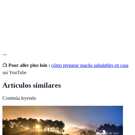
adecuado.
Alimentos que han sido alterados de su estado
Alimentos
original a través de métodos de conservación o
procesados
preparación.
---
📺
Pour aller plus loin :
cómo preparar snacks saludables en casa
sur YouTube
Artículos similares
Continúa leyendo