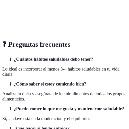
Reduce
Necesidad de
Hidratación
cansancio,
recordar
Personas activas
adecuada
buen
beber agua
metabolismo
❓ Preguntas frecuentes
¿Cuántos hábitos saludables debo tener?
Lo ideal es incorporar al menos 3-4 hábitos saludables en tu vida
diaria.
¿Cómo saber si estoy comiendo bien?
Analiza tu dieta y asegúrate de incluir alimentos de todos los grupos
alimenticios.
¿Puedo comer lo que me gusta y mantenerme saludable?
Sí, la clave está en la moderación y el equilibrio.
¿Qué hacer si tengo antojos?