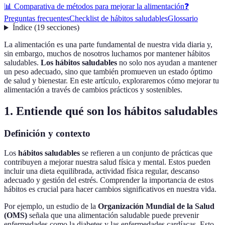
📊 Comparativa de métodos para mejorar la alimentación
❓
Preguntas frecuentes
Checklist de hábitos saludables
Glossario
Índice
(
19
secciones
)
La alimentación es una parte fundamental de nuestra vida diaria y,
sin embargo, muchos de nosotros luchamos por mantener hábitos
saludables.
Los hábitos saludables
no solo nos ayudan a mantener
un peso adecuado, sino que también promueven un estado óptimo
de salud y bienestar. En este artículo, exploraremos cómo mejorar tu
alimentación a través de cambios prácticos y sostenibles.
1. Entiende qué son los hábitos saludables
Definición y contexto
Los
hábitos saludables
se refieren a un conjunto de prácticas que
contribuyen a mejorar nuestra salud física y mental. Estos pueden
incluir una dieta equilibrada, actividad física regular, descanso
adecuado y gestión del estrés. Comprender la importancia de estos
hábitos es crucial para hacer cambios significativos en nuestra vida.
Por ejemplo, un estudio de la
Organización Mundial de la Salud
(OMS)
señala que una alimentación saludable puede prevenir
enfermedades como la diabetes y las enfermedades cardíacas. Esto