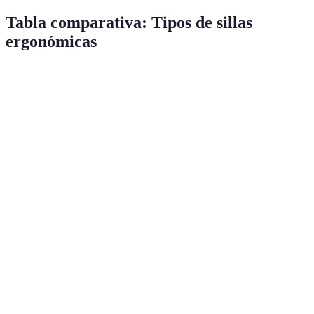
Tabla comparativa: Tipos de sillas
ergonómicas
Tipo de silla
Ventajas
Desventajas
Recomendación
Personalizable
Silla
Puede ser
Ideal para largas
para cada
ajustable
costosa
horas de trabajo
usuario
Promueve una
Puede ser
Buena para
Silla de
mejor
incómoda
usuarios que se
rodillas
alineación
inicialmente
mueven mucho
Puede no
Silla de
Transpirable
dar
Ideal para
malla
y ligera
suficiente
climas cálidos
soporte