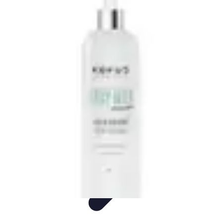
Consejos Salud
Salud Mental
Estilo de Vida
Nutrición
Inmunidad
Salud Inmunológica
Consejos Salud