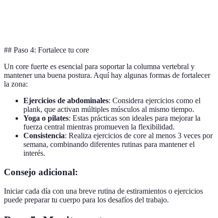
Silla con
Mejora la
Excelente para
Puede ser
soporte
postura
prevenir dolores
rígida
lumbar
natural
de espalda
## Paso 4: Fortalece tu core
Un core fuerte es esencial para soportar la columna vertebral y
mantener una buena postura. Aquí hay algunas formas de fortalecer
la zona:
Ejercicios de abdominales
: Considera ejercicios como el
plank, que activan múltiples músculos al mismo tiempo.
Yoga o pilates
: Estas prácticas son ideales para mejorar la
fuerza central mientras promueven la flexibilidad.
Consistencia
: Realiza ejercicios de core al menos 3 veces por
semana, combinando diferentes rutinas para mantener el
interés.
Consejo adicional:
Iniciar cada día con una breve rutina de estiramientos o ejercicios
puede preparar tu cuerpo para los desafíos del trabajo.