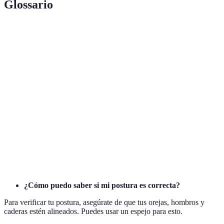
Glossario
Terme
Définition
Postura
La posición en la que una persona se mantiene al
corporal
estar de pie, sentada o en movimiento.
La ciencia que estudia cómo adaptar el trabajo a las
Ergonomía
características de los trabajadores para mejorar su
salud y bienestar.
Los músculos centrales del abdomen y la espalda
Core
baja que son fundamentales para el equilibrio y la
estabilidad corporal.
¿Cómo puedo saber si mi postura es correcta?
Para verificar tu postura, asegúrate de que tus orejas, hombros y
caderas estén alineados. Puedes usar un espejo para esto.