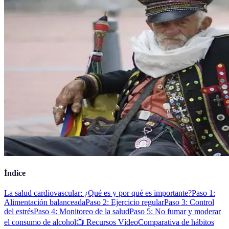
Índice
La salud cardiovascular: ¿Qué es y por qué es importante?
Paso 1:
Alimentación balanceada
Paso 2: Ejercicio regular
Paso 3: Control
del estrés
Paso 4: Monitoreo de la salud
Paso 5: No fumar y moderar
el consumo de alcohol
📺 Recursos Vídeo
Comparativa de hábitos