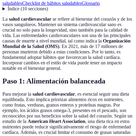
saludables
Checklist de hábitos saludables
Glossario
Índice
(
10
secciones
)
La
salud cardiovascular
se refiere al bienestar del corazón y de los
vasos sanguíneos. Mantener un sistema cardiovascular sano es
crucial no solo para la longevidad, sino también para la calidad de
vida. Las enfermedades cardiovasculares son una de las principales
causas de muerte a nivel mundial, tal como indica la
Organización
Mundial de la Salud (OMS)
. En 2021, más de 17 millones de
personas murieron debido a estas condiciones. Por lo tanto, es
fundamental adoptar hábitos que favorezcan la salud cardíaca.
Incorporar cambios en el estilo de vida puede tener un impacto
notable en el bienestar general.
Paso 1: Alimentación balanceada
Para mejorar la
salud cardiovascular
, es esencial seguir una dieta
equilibrada. Esto implica priorizar alimentos ricos en nutrientes,
como frutas, verduras, granos enteros y proteínas magras. Por
ejemplo, los ácidos grasos omega-3, presentes en el pescado, son
reconocidos por sus beneficios sobre la salud del corazón. Según un
estudio de la
American Heart Association
, una dieta rica en estos
nutrientes puede reducir significativamente el riesgo de enfermedad
cardíaca. Además, es crucial limitar el consumo de grasas saturadas