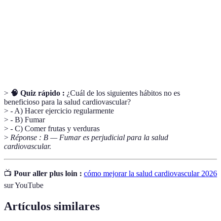
Ejercicio
Actividad física que aumenta la frecuencia
Aeróbico
cardíaca.
Presión emocional o mental prolongada con
Estrés Crónico
efectos negativos sobre la salud.
>
🧠 Quiz rápido :
¿Cuál de los siguientes hábitos no es
beneficioso para la salud cardiovascular?
> - A) Hacer ejercicio regularmente
> - B) Fumar
> - C) Comer frutas y verduras
>
Réponse : B — Fumar es perjudicial para la salud
cardiovascular.
📺
Pour aller plus loin :
cómo mejorar la salud cardiovascular 2026
sur YouTube
Artículos similares