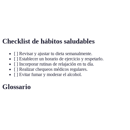
No
Prevención
Busca
Dejar de
fumar/Moderación
de problemas
apoyo en
fumar
de alcohol
cardíacos
grupos
Checklist de hábitos saludables
[ ] Revisar y ajustar tu dieta semanalmente.
[ ] Establecer un horario de ejercicio y respetarlo.
[ ] Incorporar rutinas de relajación en tu día.
[ ] Realizar chequeos médicos regulares.
[ ] Evitar fumar y moderar el alcohol.
Glossario
Terme
Définition
Relacionado con el corazón y los vasos
Cardiovascular
sanguíneos.