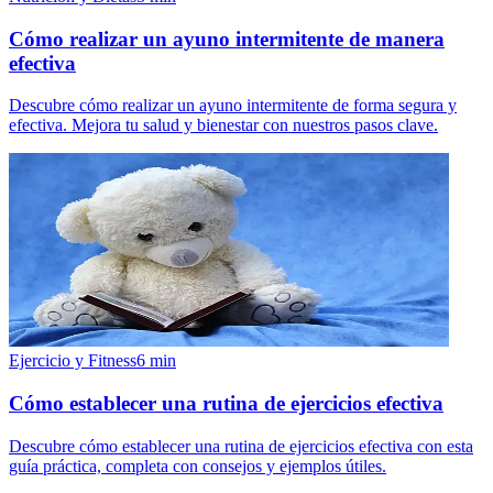
Cómo realizar un ayuno intermitente de manera
efectiva
Descubre cómo realizar un ayuno intermitente de forma segura y
efectiva. Mejora tu salud y bienestar con nuestros pasos clave.
Ejercicio y Fitness
6
min
Cómo establecer una rutina de ejercicios efectiva
Descubre cómo establecer una rutina de ejercicios efectiva con esta
guía práctica, completa con consejos y ejemplos útiles.