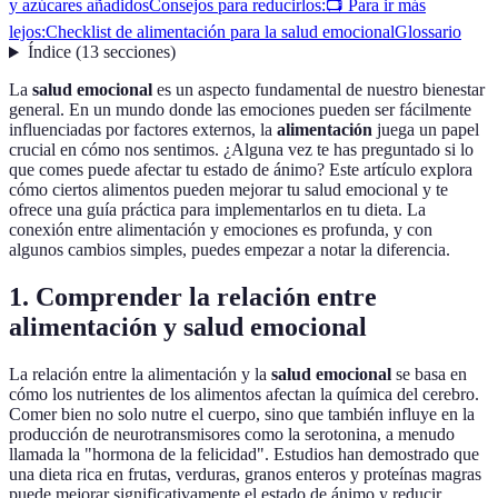
y azúcares añadidos
Consejos para reducirlos:
📺 Para ir más
lejos:
Checklist de alimentación para la salud emocional
Glossario
Índice
(
13
secciones
)
La
salud emocional
es un aspecto fundamental de nuestro bienestar
general. En un mundo donde las emociones pueden ser fácilmente
influenciadas por factores externos, la
alimentación
juega un papel
crucial en cómo nos sentimos. ¿Alguna vez te has preguntado si lo
que comes puede afectar tu estado de ánimo? Este artículo explora
cómo ciertos alimentos pueden mejorar tu salud emocional y te
ofrece una guía práctica para implementarlos en tu dieta. La
conexión entre alimentación y emociones es profunda, y con
algunos cambios simples, puedes empezar a notar la diferencia.
1. Comprender la relación entre
alimentación y salud emocional
La relación entre la alimentación y la
salud emocional
se basa en
cómo los nutrientes de los alimentos afectan la química del cerebro.
Comer bien no solo nutre el cuerpo, sino que también influye en la
producción de neurotransmisores como la serotonina, a menudo
llamada la "hormona de la felicidad". Estudios han demostrado que
una dieta rica en frutas, verduras, granos enteros y proteínas magras
puede mejorar significativamente el estado de ánimo y reducir