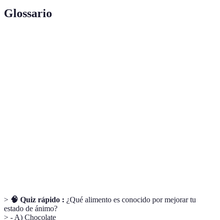
Glossario
Terme
Définition
Ácidos grasos esenciales que benefician la salud
Omega-3
del corazón y el cerebro.
Proyectos de
Alimentos que han sido fermentados para
alimentos
mejorar su contenido probiótico, ayudando a la
fermentados
salud digestiva.
Proceso de mantener un nivel adecuado de
Hidratación
fluidos en el cuerpo, crucial para el
funcionamiento óptimo.
>
🧠 Quiz rápido :
¿Qué alimento es conocido por mejorar tu
estado de ánimo?
> - A) Chocolate