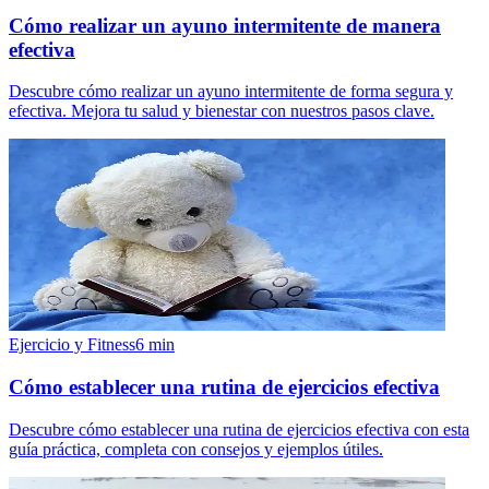
Cómo realizar un ayuno intermitente de manera
efectiva
Descubre cómo realizar un ayuno intermitente de forma segura y
efectiva. Mejora tu salud y bienestar con nuestros pasos clave.
Ejercicio y Fitness
6
min
Cómo establecer una rutina de ejercicios efectiva
Descubre cómo establecer una rutina de ejercicios efectiva con esta
guía práctica, completa con consejos y ejemplos útiles.