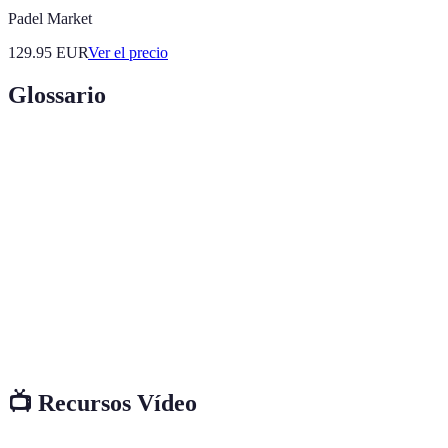
Padel Market
129.95
EUR
Ver el precio
Glossario
Terme
Définition
Salud Mental
Estado de bienestar psicológico y emocional.
Alimentación
Estrategia de prestar atención plena a la
Consciente
experiencia de comer.
Técnica que involucra estar presente y
Mindfulness
consciente en el momento actual.
📺 Recursos Vídeo