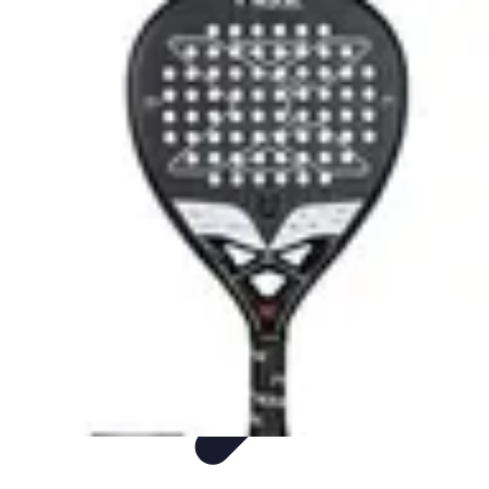
Consejos Salud
Salud Mental
Estilo de Vida
Nutrición
Inmunidad
Salud Inmunológica
Consejos Salud