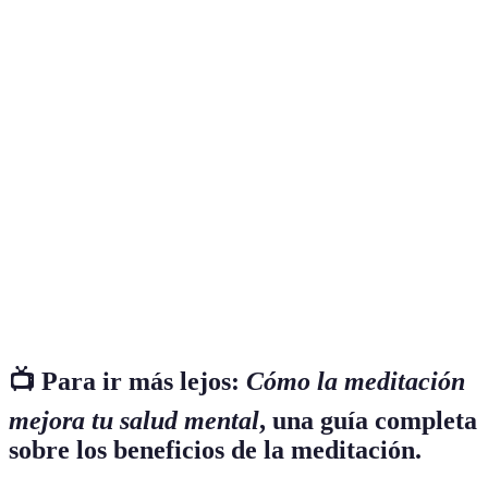
Terme
Définition
Estado de bienestar emocional en el que el
Salud
individuo puede manejar las tensiones y contribuir
mental
a su comunidad.
Uso de medicamentos para tratar trastornos
Medicación
mentales, a menudo parte de un enfoque médico
integral.
Práctica de atención plena que implica enfocarse en
Mindfulness
el momento presente sin prejuicio.
📺 Para ir más lejos:
Cómo la meditación
mejora tu salud mental
, una guía completa
sobre los beneficios de la meditación.