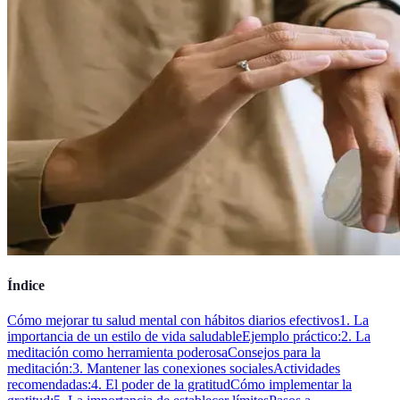
Índice
Cómo mejorar tu salud mental con hábitos diarios efectivos
1. La
importancia de un estilo de vida saludable
Ejemplo práctico:
2. La
meditación como herramienta poderosa
Consejos para la
meditación:
3. Mantener las conexiones sociales
Actividades
recomendadas:
4. El poder de la gratitud
Cómo implementar la