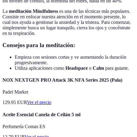
los niveles de cortisol, la hormona del estrés, hasta en un 40%.
La
meditación Mindfulness
es una de las técnicas más populares.
Consiste en enfocar nuestra atención en el momento presente, lo
cual nos ayuda a gestionar la ansiedad y la tristeza. Para comenzar,
simplemente busca un lugar tranquilo, cierra los ojos y concéntrate
en tu respiración.
Consejos para la meditación:
Empieza con sesiones cortas y ve aumentando la duración
progresivamente.
Utiliza aplicaciones como
Headspace
o
Calm
para guiarte.
NOX NEXTGEN PRO Attack 3K NFA Series 2025 (Pala)
Padel Market
129.95
EUR
Ver el precio
Aceite Esencial Canela de Ceilán 5 ml
Perfumería Comas ES
12.70
EUR
Ver el precio