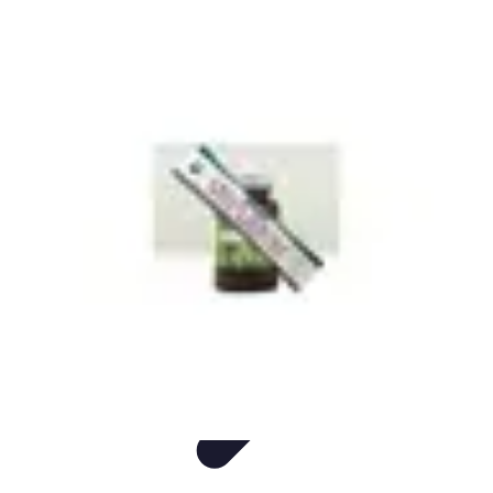
Consejos Salud
Salud Mental
Estilo de Vida
Nutrición
Inmunidad
Salud Inmunológica
Consejos Salud