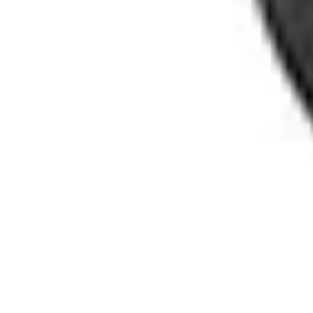
Consejos Salud
Salud Mental
Estilo de Vida
Nutrición
Inmunidad
Salud Inmunológica
Consejos Salud