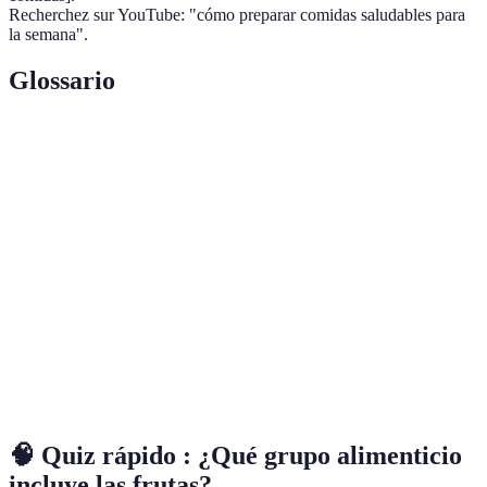
Recherchez sur YouTube: "cómo preparar comidas saludables para
la semana".
Glossario
Terme
Définition
Nutrientes que el cuerpo necesita en grandes
Macronutrientes
cantidades: proteínas, grasas y carbohidratos.
Unidad de medida de energía proporcionada
Caloría
por los alimentos.
Régimen alimenticio que incluye la cantidad
Dieta
adecuada de nutrientes necesarios para una
balanceada
salud óptima.
🧠 Quiz rápido : ¿Qué grupo alimenticio
incluye las frutas?