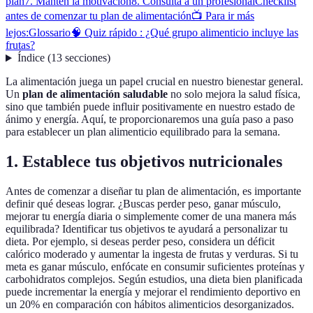
plan
7. Mantén la motivación
8. Consulta a un profesional
Checklist
antes de comenzar tu plan de alimentación
📺 Para ir más
lejos:
Glossario
🧠 Quiz rápido : ¿Qué grupo alimenticio incluye las
frutas?
Índice
(
13
secciones
)
La alimentación juega un papel crucial en nuestro bienestar general.
Un
plan de alimentación saludable
no solo mejora la salud física,
sino que también puede influir positivamente en nuestro estado de
ánimo y energía. Aquí, te proporcionaremos una guía paso a paso
para establecer un plan alimenticio equilibrado para la semana.
1. Establece tus objetivos nutricionales
Antes de comenzar a diseñar tu plan de alimentación, es importante
definir qué deseas lograr. ¿Buscas perder peso, ganar músculo,
mejorar tu energía diaria o simplemente comer de una manera más
equilibrada? Identificar tus objetivos te ayudará a personalizar tu
dieta. Por ejemplo, si deseas perder peso, considera un déficit
calórico moderado y aumentar la ingesta de frutas y verduras. Si tu
meta es ganar músculo, enfócate en consumir suficientes proteínas y
carbohidratos complejos. Según estudios, una dieta bien planificada
puede incrementar la energía y mejorar el rendimiento deportivo en
un 20% en comparación con hábitos alimenticios desorganizados.