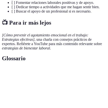
[ ] Fomentar relaciones laborales positivas y de apoyo.
[ ] Dedicar tiempo a actividades que me hagan sentir bien.
[ ] Buscar el apoyo de un profesional si es necesario.
📺 Para ir más lejos
[Cómo prevenir el agotamiento emocional en el trabajo:
Estrategias efectivas]
, una charla con consejos prácticos de
expertos. Refiérete a YouTube para más contenido relevante sobre
estrategias de bienestar laboral
.
Glossario
Terme
Définition
Agotamiento
Estado de fatiga mental y emocional crónica.
emocional
Práctica que consiste en enfocar la atención en
Atención plena
el presente.