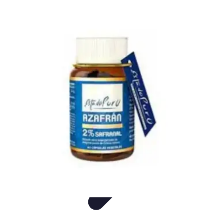
Consejos Salud
Salud Mental
Estilo de Vida
Nutrición
Inmunidad
Salud Inmunológica
Consejos Salud