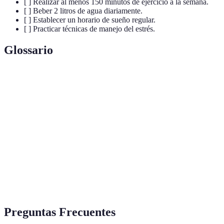
[ ] Realizar al menos 150 minutos de ejercicio a la semana.
[ ] Beber 2 litros de agua diariamente.
[ ] Establecer un horario de sueño regular.
[ ] Practicar técnicas de manejo del estrés.
Glossario
Terme
Définition
Hábito
Práctica que mejora la salud física y mental.
saludable
Conjunto de acciones que evitan la aparición de
Prevención
enfermedades.
Estado de salud completo que incluye aspectos
Bienestar
físicos y psicológicos.
Preguntas Frecuentes