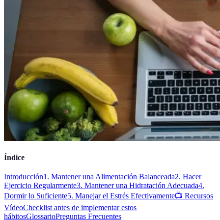
Índice
Introducción
1. Mantener una Alimentación Balanceada
2. Hacer
Ejercicio Regularmente
3. Mantener una Hidratación Adecuada
4.
Dormir lo Suficiente
5. Manejar el Estrés Efectivamente
📺 Recursos
Vídeo
Checklist antes de implementar estos
hábitos
Glossario
Preguntas Frecuentes