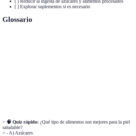
[ ] Reducir la ingesta de azúcares y alimentos procesados
[ ] Explorar suplementos si es necesario
Glossario
Terme
Définition
Compounds that protect cells from oxidative
Antioxidantes
stress and free radicals.
Ácidos
Lipids important for maintaining the skin barrier
Grasos
and hydration.
Process that damages proteins in the skin due to
Glicación
sugar.
>
🧠 Quiz rápido:
¿Qué tipo de alimentos son mejores para la piel
saludable?
> - A) Azúcares