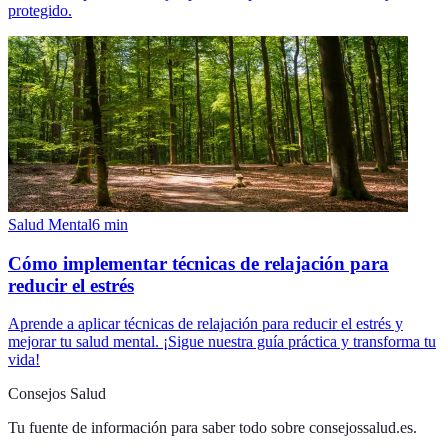
protegido.
Salud Mental
6
min
Cómo implementar técnicas de relajación para
reducir el estrés
Aprende a aplicar técnicas de relajación para reducir el estrés y
mejorar tu salud mental. ¡Sigue nuestra guía práctica y transforma tu
vida!
Consejos Salud
Tu fuente de información para saber todo sobre
consejossalud.es
.