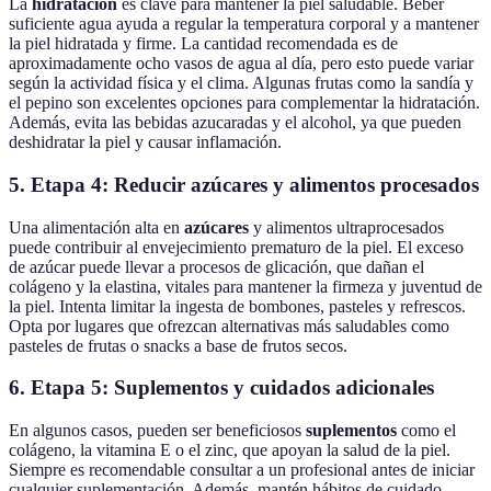
La
hidratación
es clave para mantener la piel saludable. Beber
suficiente agua ayuda a regular la temperatura corporal y a mantener
la piel hidratada y firme. La cantidad recomendada es de
aproximadamente ocho vasos de agua al día, pero esto puede variar
según la actividad física y el clima. Algunas frutas como la sandía y
el pepino son excelentes opciones para complementar la hidratación.
Además, evita las bebidas azucaradas y el alcohol, ya que pueden
deshidratar la piel y causar inflamación.
5. Etapa 4: Reducir azúcares y alimentos procesados
Una alimentación alta en
azúcares
y alimentos ultraprocesados
puede contribuir al envejecimiento prematuro de la piel. El exceso
de azúcar puede llevar a procesos de glicación, que dañan el
colágeno y la elastina, vitales para mantener la firmeza y juventud de
la piel. Intenta limitar la ingesta de bombones, pasteles y refrescos.
Opta por lugares que ofrezcan alternativas más saludables como
pasteles de frutas o snacks a base de frutos secos.
6. Etapa 5: Suplementos y cuidados adicionales
En algunos casos, pueden ser beneficiosos
suplementos
como el
colágeno, la vitamina E o el zinc, que apoyan la salud de la piel.
Siempre es recomendable consultar a un profesional antes de iniciar
cualquier suplementación. Además, mantén hábitos de cuidado