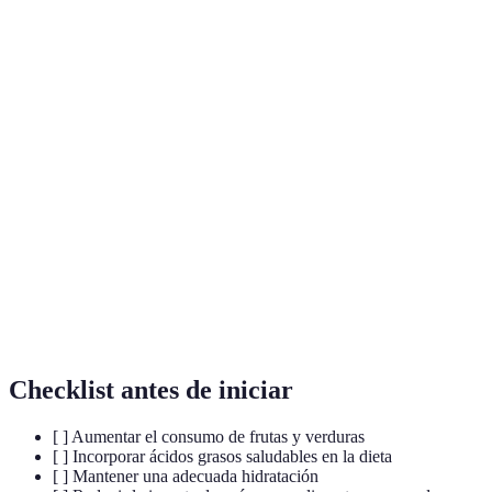
Alimento
Beneficio Principal
Nutrientes Clave
Frecuen
Antioxidantes y
Frutas
Vitamina C, fibra
5 porcion
fibra
Pescado
Ácidos grasos
Omega-3,
2 porcion
graso
omega-3
proteínas
Frutos
Omega-3,
Grasas saludables
Un puñad
secos
antioxidantes
Azúcares
Evitar
N/A
Limitar 
Checklist antes de iniciar
[ ] Aumentar el consumo de frutas y verduras
[ ] Incorporar ácidos grasos saludables en la dieta
[ ] Mantener una adecuada hidratación