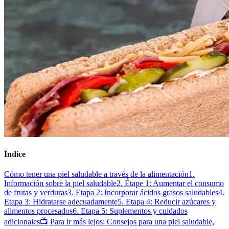
Índice
Cómo tener una piel saludable a través de la alimentación
1.
Información sobre la piel saludable
2. Étape 1: Aumentar el consumo
de frutas y verduras
3. Etapa 2: Incorporar ácidos grasos saludables
4.
Etapa 3: Hidratarse adecuadamente
5. Etapa 4: Reducir azúcares y
alimentos procesados
6. Etapa 5: Suplementos y cuidados
adicionales
📺 Para ir más lejos: Consejos para una piel saludable,