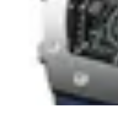
Consejos Salud
Salud Mental
Estilo de Vida
Nutrición
Inmunidad
Salud Inmunológica
Consejos Salud