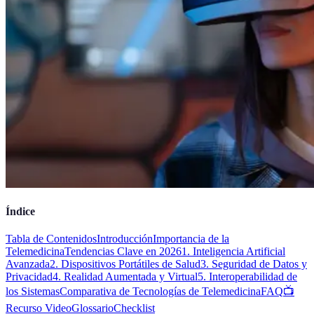
Índice
Tabla de Contenidos
Introducción
Importancia de la
Telemedicina
Tendencias Clave en 2026
1. Inteligencia Artificial
Avanzada
2. Dispositivos Portátiles de Salud
3. Seguridad de Datos y
Privacidad
4. Realidad Aumentada y Virtual
5. Interoperabilidad de
los Sistemas
Comparativa de Tecnologías de Telemedicina
FAQ
📺
Recurso Video
Glossario
Checklist