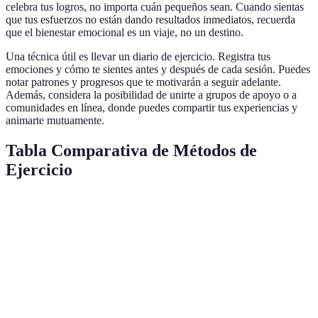
celebra tus logros, no importa cuán pequeños sean. Cuando sientas
que tus esfuerzos no están dando resultados inmediatos, recuerda
que el bienestar emocional es un viaje, no un destino.
Una técnica útil es llevar un diario de ejercicio. Registra tus
emociones y cómo te sientes antes y después de cada sesión. Puedes
notar patrones y progresos que te motivarán a seguir adelante.
Además, considera la posibilidad de unirte a grupos de apoyo o a
comunidades en línea, donde puedes compartir tus experiencias y
animarte mutuamente.
Tabla Comparativa de Métodos de
Ejercicio
Método
Beneficios
Ideal para
Consideraciones
Mejora
Perdedores
Impacto alto en
Correr
cardiovascular
de peso
las articulaciones
Reducción del
Necesita un
Yoga
Flexibilidad
estrés
aprendiz