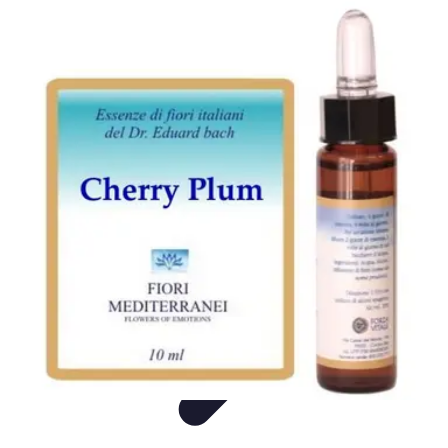
Consejos Salud
Salud Mental
Estilo de Vida
Nutrición
Inmunidad
Salud Inmunológica
Consejos Salud