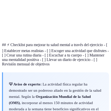
Resistencia
Aventura y
Necesita equipo
Ciclismo
física
exploración
adecuado
Todo
Natación
Bajo impacto
Acceso a piscina
público
## ⚡ Checklist para mejorar tu salud mental a través del ejercicio - [
] Establecer metas realistas - [ ] Escoger una actividad que disfrutes -
[ ] Crear una rutina diaria - [ ] Escuchar a tu cuerpo - [ ] Mantener
una mentalidad positiva - [ ] Llevar un diario de ejercicio - [ ]
Revisión mensual de objetivos
💡 Aviso de experto:
La actividad física regular ha
demostrado ser un poderoso aliado en la gestión de la salud
mental. Según la
Organización Mundial de la Salud
(OMS)
, incorporar al menos 150 minutos de actividad
moderada a la semana tiene beneficios significativos en el