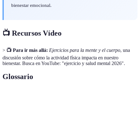
bienestar emocional.
📺 Recursos Vídeo
>
📺 Para ir más allá:
Ejercicios para la mente y el cuerpo
, una
discusión sobre cómo la actividad física impacta en nuestro
bienestar. Busca en YouTube: "ejercicio y salud mental 2026".
Glossario
Terme
Définition
Hormonas que producen sensación de felicidad y
Endorfinas
alivio del dolor.
Salud
Estado de bienestar emocional que permite el
Mental
funcionamiento de la vida diaria.