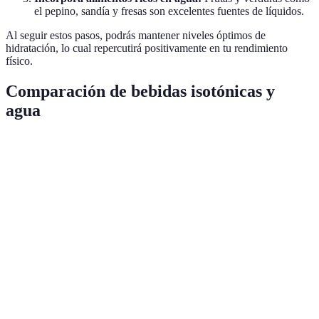
el pepino, sandía y fresas son excelentes fuentes de líquidos.
Al seguir estos pasos, podrás mantener niveles óptimos de
hidratación, lo cual repercutirá positivamente en tu rendimiento
físico.
Comparación de bebidas isotónicas y
agua
Característica
Agua
Bebida isotónica
Contenido de sodio
Bajo
Alto
Azúcares añadidos
No
Sí
Hidratación prolongada
Moderada
Alta
Elecciones en el
Camino
Competencias
ejercicio
diario
intensas