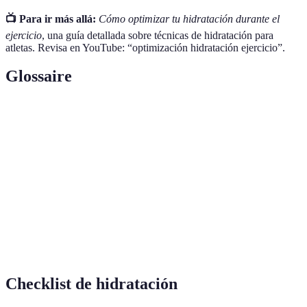
📺 Para ir más allá:
Cómo optimizar tu hidratación durante el
ejercicio
, una guía detallada sobre técnicas de hidratación para
atletas. Revisa en YouTube: “optimización hidratación ejercicio”.
Glossaire
Término
Definición
Minerales en el cuerpo que tienen carga
Electrolitos
eléctrica.
Bebida que contiene electrolitos y azúcares para
Isotónica
hidratar más eficientemente.
Deshidratación
Pérdida excesiva de agua del cuerpo.
Checklist de hidratación