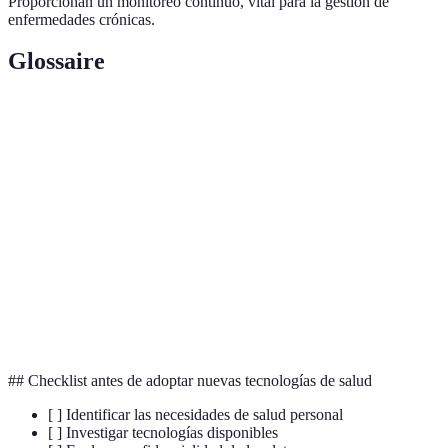
Proporcionan un monitoreo continuo, vital para la gestión de
enfermedades crónicas.
Glossaire
Terme
Définition
Práctica de consultas médicas y tratamiento a
Telemedicina
distancia utilizando tecnologías digitales.
Medición de datos biológicos para evaluar el
Biometría
estado de salud de una persona.
Terapias
Intervenciones terapéuticas ofrecidas a través de
digitales
plataformas digitales.
## Checklist antes de adoptar nuevas tecnologías de salud
[ ] Identificar las necesidades de salud personal
[ ] Investigar tecnologías disponibles