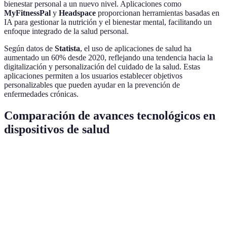
bienestar personal a un nuevo nivel. Aplicaciones como
MyFitnessPal
y
Headspace
proporcionan herramientas basadas en
IA para gestionar la nutrición y el bienestar mental, facilitando un
enfoque integrado de la salud personal.
Según datos de
Statista
, el uso de aplicaciones de salud ha
aumentado un 60% desde 2020, reflejando una tendencia hacia la
digitalización y personalización del cuidado de la salud. Estas
aplicaciones permiten a los usuarios establecer objetivos
personalizables que pueden ayudar en la prevención de
enfermedades crónicas.
Comparación de avances tecnológicos en
dispositivos de salud
Tecnología
Aplicación principal
Mejora clave
Inconv
Dispositivos
Monitorización de
Personalización
Confid
IA
salud
y prevención
datos
Apps de
Accesibilidad y
Gestión de bienestar
Depend