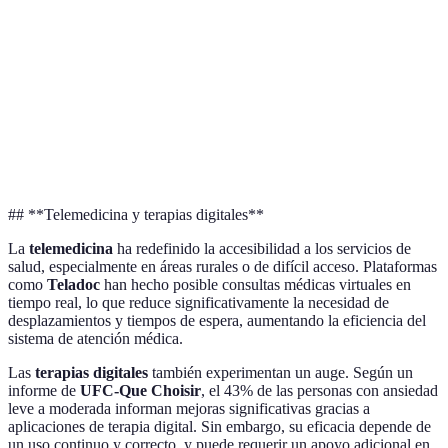
salud
conveniencia
Ahorro de
Consultas médicas
Limita
Telémedicina
tiempo y
remotas
diagnós
recursos
Terapias
Apoyo en salud
Integración
Requie
digitales
mental
continua
usuario
## **Telemedicina y terapias digitales**
La
telemedicina
ha redefinido la accesibilidad a los servicios de
salud, especialmente en áreas rurales o de difícil acceso. Plataformas
como
Teladoc
han hecho posible consultas médicas virtuales en
tiempo real, lo que reduce significativamente la necesidad de
desplazamientos y tiempos de espera, aumentando la eficiencia del
sistema de atención médica.
Las
terapias digitales
también experimentan un auge. Según un
informe de
UFC-Que Choisir
, el 43% de las personas con ansiedad
leve a moderada informan mejoras significativas gracias a
aplicaciones de terapia digital. Sin embargo, su eficacia depende de
un uso continuo y correcto, y puede requerir un apoyo adicional en