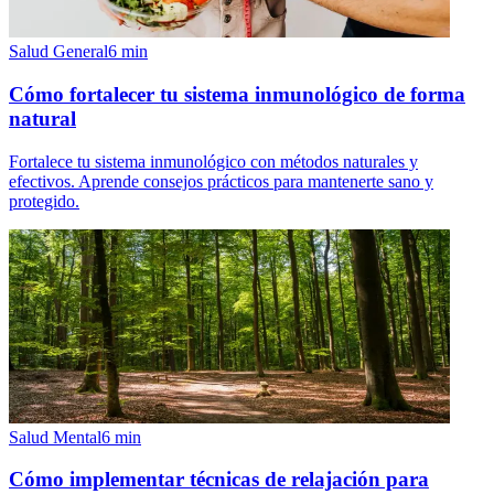
Salud General
6
min
Cómo fortalecer tu sistema inmunológico de forma
natural
Fortalece tu sistema inmunológico con métodos naturales y
efectivos. Aprende consejos prácticos para mantenerte sano y
protegido.
Salud Mental
6
min
Cómo implementar técnicas de relajación para