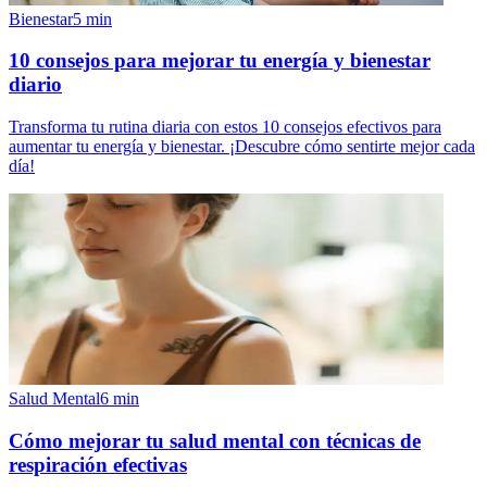
Bienestar
5
min
10 consejos para mejorar tu energía y bienestar
diario
Transforma tu rutina diaria con estos 10 consejos efectivos para
aumentar tu energía y bienestar. ¡Descubre cómo sentirte mejor cada
día!
Salud Mental
6
min
Cómo mejorar tu salud mental con técnicas de
respiración efectivas