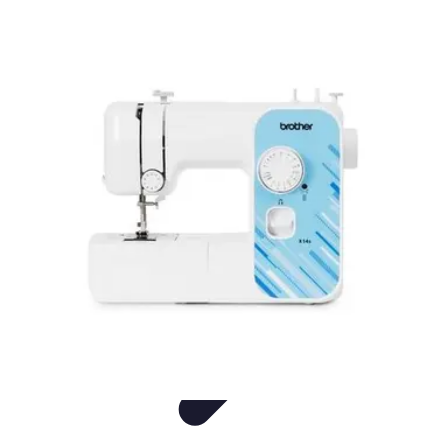
Consejos Salud
Salud Mental
Estilo de Vida
Nutrición
Inmunidad
Salud Inmunológica
Consejos Salud