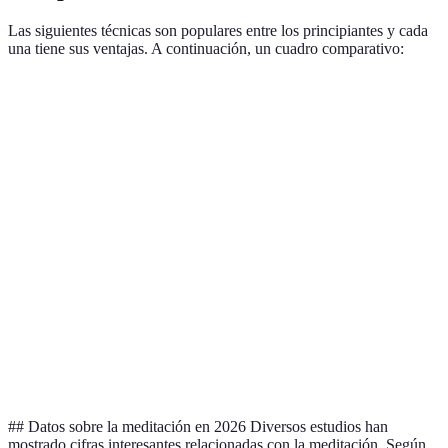
Las siguientes técnicas son populares entre los principiantes y cada
una tiene sus ventajas. A continuación, un cuadro comparativo:
Técnica
Enfoque
Ventajas
Desventajas
Meditación
Enfocarse
Puede ser
Mejora la
de atención
en el
difícil al
concentración
plena
presente
principio
Repetición
Alta
Meditación
Necesita
de un
efectividad
trascendental
entrenamiento
mantra
en el estrés
Uso de
Meditación
Ideal para
Requiere
audios o
guiada
novatos
recursos
guías
## Datos sobre la meditación en 2026 Diversos estudios han
mostrado cifras interesantes relacionadas con la meditación. Según