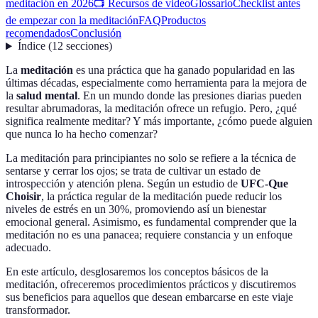
meditación en 2026
📺 Recursos de video
Glossario
Checklist antes
de empezar con la meditación
FAQ
Productos
recomendados
Conclusión
Índice
(
12
secciones
)
La
meditación
es una práctica que ha ganado popularidad en las
últimas décadas, especialmente como herramienta para la mejora de
la
salud mental
. En un mundo donde las presiones diarias pueden
resultar abrumadoras, la meditación ofrece un refugio. Pero, ¿qué
significa realmente meditar? Y más importante, ¿cómo puede alguien
que nunca lo ha hecho comenzar?
La meditación para principiantes no solo se refiere a la técnica de
sentarse y cerrar los ojos; se trata de cultivar un estado de
introspección y atención plena. Según un estudio de
UFC-Que
Choisir
, la práctica regular de la meditación puede reducir los
niveles de estrés en un 30%, promoviendo así un bienestar
emocional general. Asimismo, es fundamental comprender que la
meditación no es una panacea; requiere constancia y un enfoque
adecuado.
En este artículo, desglosaremos los conceptos básicos de la
meditación, ofreceremos procedimientos prácticos y discutiremos
sus beneficios para aquellos que desean embarcarse en este viaje
transformador.