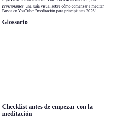
principiantes
, una guía visual sobre cómo comenzar a meditar.
Busca en YouTube: "meditación para principiantes 2026".
Glossario
Terme
Définition
Práctica de enfocarse en el presente para alcanzar la
Meditación
calma mental.
Concepto de atención plena a través de la
Mindfulness
observación consciente.
Palabra o frase repetida durante la meditación para
Mantra
centrar la mente.
Checklist antes de empezar con la
meditación