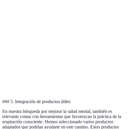
Fácil de
Requiere
Respiración
hacer,
Ideal para
tiempo de
4-7-8
realinea el
dormir mejor
práctica
enfoque
Mejora la
Puede ser
Recomendado
Respiración
oxigenación,
difícil para
para estrés
diafragmática
reduce
principiantes
diario
ansiedad
Equilibra el
Puede ser
Útil en
Respiración
sistema
incómodo
momentos de
alternada
nervioso
para algunos
angustia
### 5. Integración de productos útiles
En nuestra búsqueda por mejorar la salud mental, también es
relevante contar con herramientas que favorezcan la práctica de la
respiración consciente. Hemos seleccionado varios productos
adaptados que podrían ayudarte en este camino. Estos productos