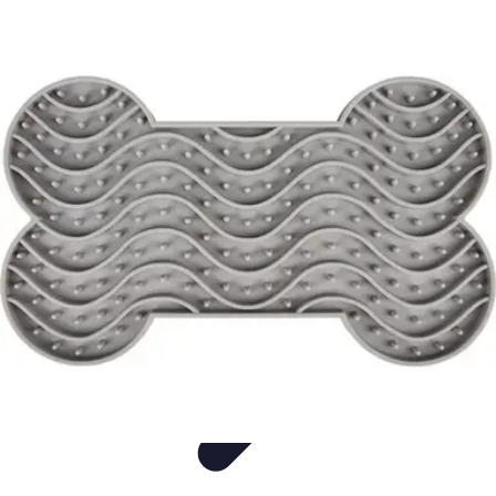
Consejos Salud
Salud Mental
Estilo de Vida
Nutrición
Inmunidad
Salud Inmunológica
Consejos Salud