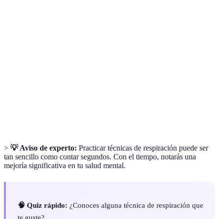
Terme
Définition
Respiración
Práctica de dirigir la atención a la forma en que
consciente
respiramos.
Músculo que ayuda en la respiración, situado
Diafragma
debajo de los pulmones.
Hormona relacionada con el estrés producida por
Cortisol
las glándulas suprarrenales.
>
💡 Aviso de experto:
Practicar técnicas de respiración puede ser
tan sencillo como contar segundos. Con el tiempo, notarás una
mejoría significativa en tu salud mental.
🧠 Quiz rápido:
¿Conoces alguna técnica de respiración que
te guste?