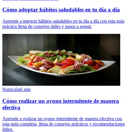
Cómo adoptar hábitos saludables en tu día a día
Aprende a integrar hábitos saludables en tu día a día con esta guía
práctica llena de consejos útiles y pasos a seguir.
Nutrición
6
min
Cómo realizar un ayuno intermitente de manera
efectiva
Aprende a realizar un ayuno intermitente de manera efectiva con
esta guía completa, llena de consejos prácticos y recomendaciones
útiles.