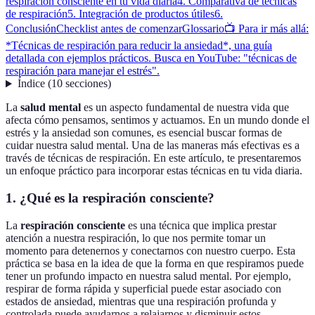
respiración consciente en tu vida diaria
4. Comparativa de técnicas
de respiración
5. Integración de productos útiles
6.
Conclusión
Checklist antes de comenzar
Glossario
📺 Para ir más allá:
*Técnicas de respiración para reducir la ansiedad*, una guía
detallada con ejemplos prácticos. Busca en YouTube: "técnicas de
respiración para manejar el estrés".
Índice
(
10
secciones
)
La
salud mental
es un aspecto fundamental de nuestra vida que
afecta cómo pensamos, sentimos y actuamos. En un mundo donde el
estrés y la ansiedad son comunes, es esencial buscar formas de
cuidar nuestra salud mental. Una de las maneras más efectivas es a
través de técnicas de respiración. En este artículo, te presentaremos
un enfoque práctico para incorporar estas técnicas en tu vida diaria.
1. ¿Qué es la respiración consciente?
La
respiración consciente
es una técnica que implica prestar
atención a nuestra respiración, lo que nos permite tomar un
momento para detenernos y conectarnos con nuestro cuerpo. Esta
práctica se basa en la idea de que la forma en que respiramos puede
tener un profundo impacto en nuestra salud mental. Por ejemplo,
respirar de forma rápida y superficial puede estar asociado con
estados de ansiedad, mientras que una respiración profunda y
controlada puede ayudarnos a relajarnos y disminuir estos